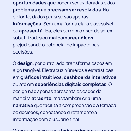
oportunidades
que podem ser exploradas e dos
problemas que precisam ser resolvidos
. No
entanto, dados por si só são apenas
informações
. Sem uma forma clara e acessível
de
apresentá-los
, eles correm o risco de serem
subutilizados ou
mal compreendidos
,
prejudicando o potencial de impacto nas
decisões.
O
design
, por outro lado, transforma dados em
algo tangível. Ele traduz números e estatísticas
em
gráficos intuitivos
,
dashboards interativos
ou até em
experiências digitais completas
. O
design não apenas apresenta os dados de
maneira
atraente
, mas também cria uma
narrativa
que facilita a compreensão e a tomada
de decisões, conectando diretamente a
informação com o usuário final.
Quando combinados,
dados e design
se tornam