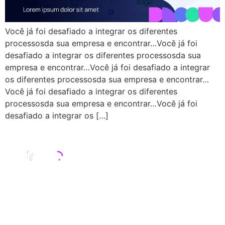
Você já foi desafiado a integrar os diferentes
processosda sua empresa e encontrar…Você já foi
desafiado a integrar os diferentes processosda sua
empresa e encontrar…Você já foi desafiado a integrar
os diferentes processosda sua empresa e encontrar…
Você já foi desafiado a integrar os diferentes
processosda sua empresa e encontrar…Você já foi
desafiado a integrar os […]
Droove
Projetos
Oursourcing
Licenciamentos
Conteúd
Pipefy
Gen
Alocação
Pipefy
Quem
I.A
de
CRM
somos
YouTube
talentos
contato@droove.com.br
Dados
Zen
Trabalhe
&
Squads
Databricks
conosco
Analytics
sob
11
Alteryx
Cases
medida
Product